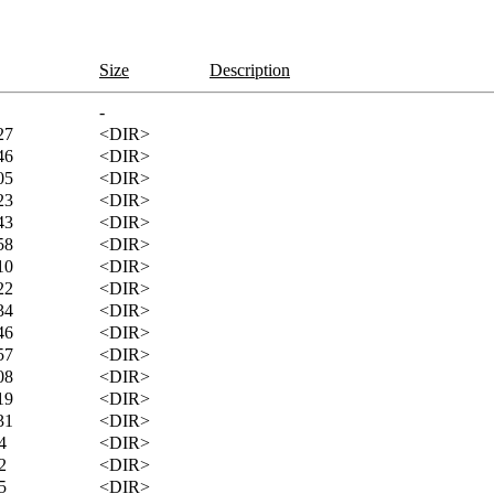
Size
Description
-
27
<DIR>
46
<DIR>
05
<DIR>
23
<DIR>
43
<DIR>
58
<DIR>
10
<DIR>
22
<DIR>
34
<DIR>
46
<DIR>
57
<DIR>
08
<DIR>
19
<DIR>
31
<DIR>
4
<DIR>
2
<DIR>
5
<DIR>